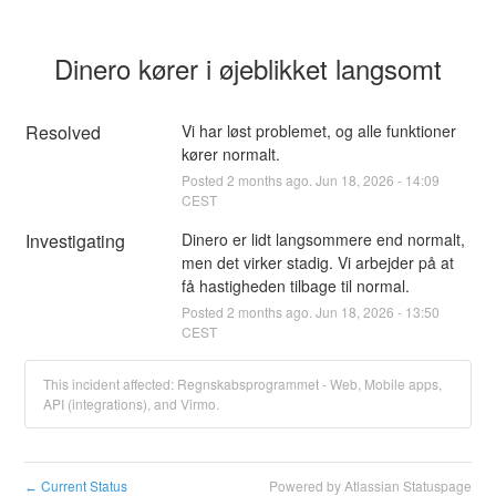
Dinero kører i øjeblikket langsomt
Resolved
Vi har løst problemet, og alle funktioner 
kører normalt.
Posted
2
months ago.
Jun
18
,
2026
-
14:09
CEST
Investigating
Dinero er lidt langsommere end normalt, 
men det virker stadig. Vi arbejder på at 
få hastigheden tilbage til normal.
Posted
2
months ago.
Jun
18
,
2026
-
13:50
CEST
This incident affected: Regnskabsprogrammet - Web, Mobile apps,
API (integrations), and Virmo.
Current Status
Powered by Atlassian Statuspage
←