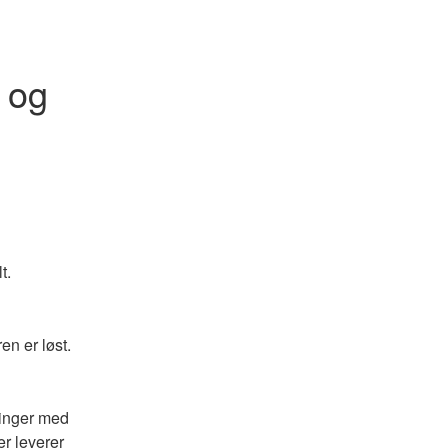
og 
t.
n er løst.
inger med 
r leverer 