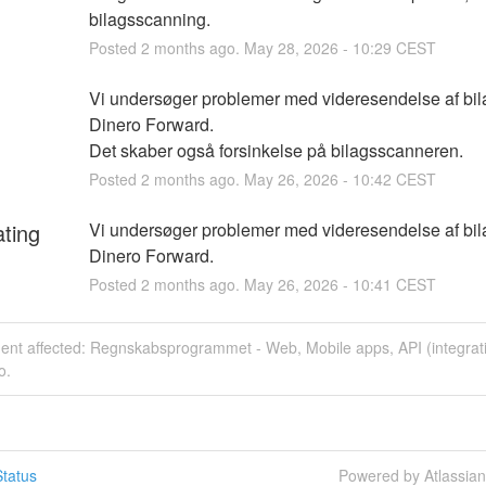
bilagsscanning.
Posted
2
months ago.
May
28
,
2026
-
10:29
CEST
Vi undersøger problemer med videresendelse af bil
Dinero Forward.
Det skaber også forsinkelse på bilagsscanneren.
Posted
2
months ago.
May
26
,
2026
-
10:42
CEST
ating
Vi undersøger problemer med videresendelse af bil
Dinero Forward.
Posted
2
months ago.
May
26
,
2026
-
10:41
CEST
dent affected: Regnskabsprogrammet - Web, Mobile apps, API (integrat
o.
tatus
Powered by Atlassia