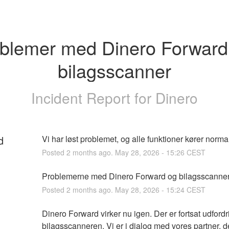
blemer med Dinero Forward 
bilagsscanner
Incident Report for
Dinero
d
Vi har løst problemet, og alle funktioner kører normal
Posted
2
months ago.
May
28
,
2026
-
15:26
CEST
Problemerne med Dinero Forward og bilagsscannere
Posted
2
months ago.
May
28
,
2026
-
15:24
CEST
Dinero Forward virker nu igen. Der er fortsat udfordr
bilagsscanneren. Vi er i dialog med vores partner, de