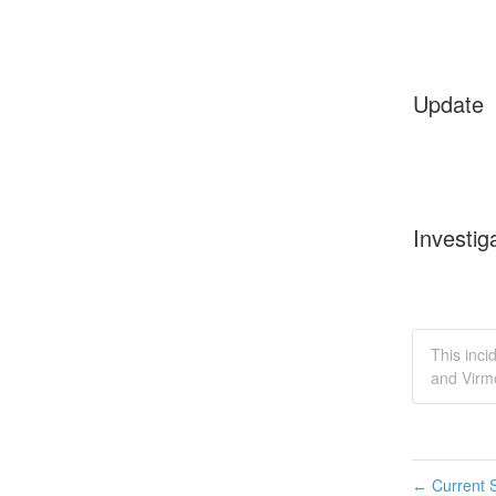
Update
Investig
This inci
and Virm
Current S
←