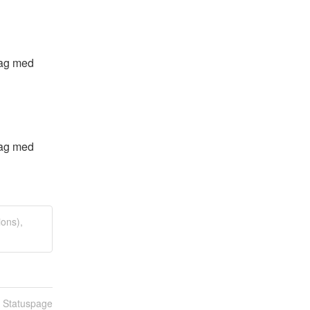
ag med 
ag med 
ions),
n Statuspage